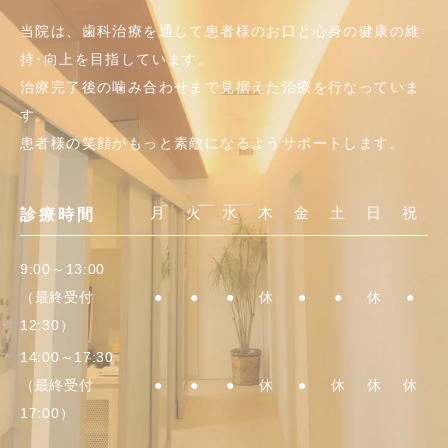
当院は、歯科治療を通して患者様のお口と心身の健康の維
持･向上を目指しています。
治療完了後の噛み合わせまで見据えた治療を行なっていま
す。
患者様の笑顔がもっと素敵になるようサポートします。
月
火
水
木
金
土
日
祝
診療時間
9:00～13:00
（最終受付
●
●
●
休
●
●
休
●
12:30）
14:00～17:30
（最終受付
●
●
●
休
●
休
休
休
17:00）