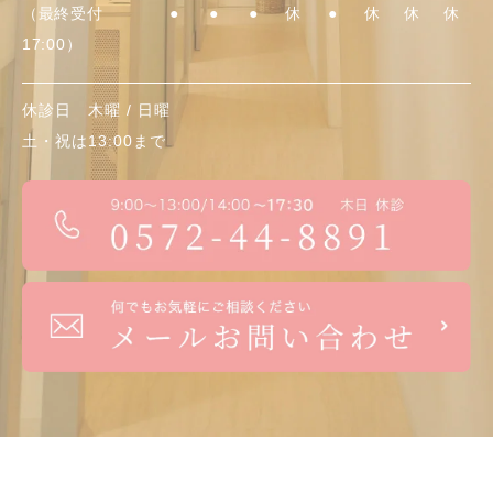
（最終受付
●
●
●
休
●
休
休
休
17:00）
休診日 木曜 / 日曜
土・祝
は13:00まで