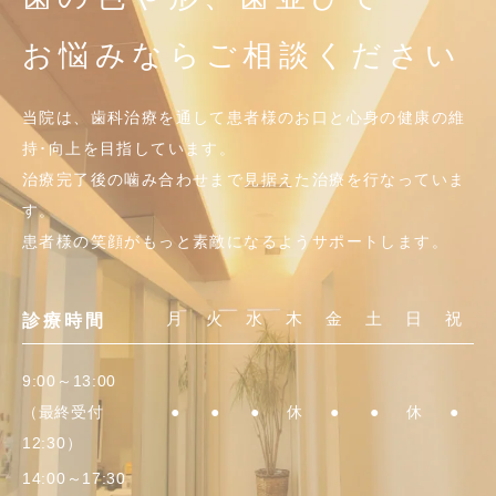
お悩みならご相談ください
当院は、歯科治療を通して患者様のお口と心身の健康の維
持･向上を目指しています。
治療完了後の噛み合わせまで見据えた治療を行なっていま
す。
患者様の笑顔がもっと素敵になるようサポートします。
月
火
水
木
金
土
日
祝
診療時間
9:00～13:00
（最終受付
●
●
●
休
●
●
休
●
12:30）
14:00～17:30