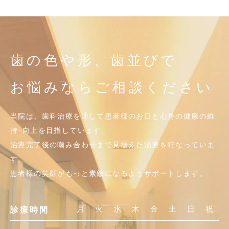
歯の色や形、歯並びで
お悩みならご相談ください
当院は、歯科治療を通して患者様のお口と心身の健康の維
持･向上を目指しています。
治療完了後の噛み合わせまで見据えた治療を行なっていま
す。
患者様の笑顔がもっと素敵になるようサポートします。
月
火
水
木
金
土
日
祝
診療時間