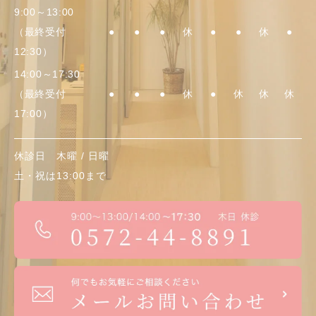
9:00～13:00
（最終受付
●
●
●
休
●
●
休
●
12:30）
14:00～17:30
（最終受付
●
●
●
休
●
休
休
休
17:00）
休診日 木曜 / 日曜
土・祝
は13:00まで