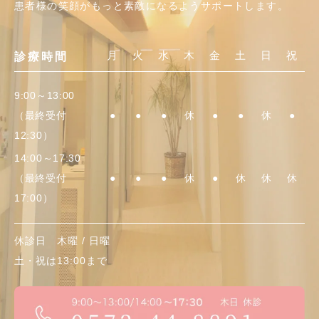
患者様の笑顔がもっと素敵になるようサポートします。
月
火
水
木
金
土
日
祝
診療時間
9:00～13:00
（最終受付
●
●
●
休
●
●
休
●
12:30）
14:00～17:30
（最終受付
●
●
●
休
●
休
休
休
17:00）
休診日 木曜 / 日曜
土・祝
は13:00まで