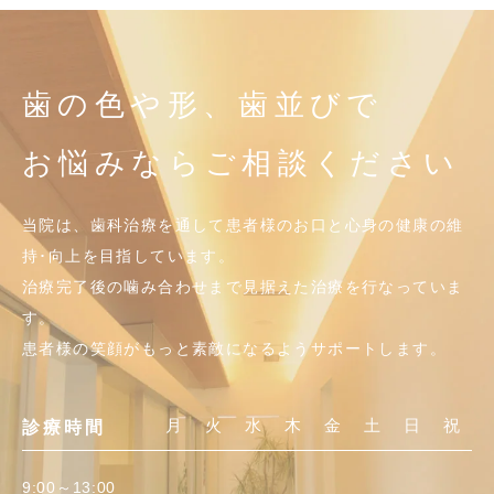
歯の色や形、歯並びで
お悩みならご相談ください
当院は、歯科治療を通して患者様のお口と心身の健康の維
持･向上を目指しています。
治療完了後の噛み合わせまで見据えた治療を行なっていま
す。
患者様の笑顔がもっと素敵になるようサポートします。
月
火
水
木
金
土
日
祝
診療時間
9:00～13:00