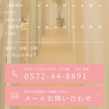
（最終受付
●
●
●
休
●
●
休
●
12:30）
14:00～17:30
（最終受付
●
●
●
休
●
休
休
休
17:00）
休診日 木曜 / 日曜
土・祝
は13:00まで